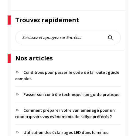
Trouvez rapidement
R
e
R
c
E
h
C
Nos articles
e
H
r
E
c
Conditions pour passer le code de la route : guide
R
h
complet.
C
e
H
p
Passer son contrôle technique : un guide pratique
E
o
R
u
r
Comment préparer votre van aménagé pour un
road trip vers vos événements de rallye préférés ?
:
Utilisation des éclairages LED dans le milieu