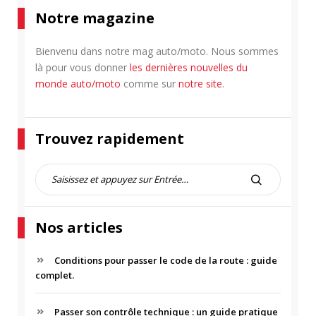
Notre magazine
Bienvenu dans notre mag auto/moto. Nous sommes
là pour vous donner
les dernières nouvelles du
monde auto/moto
comme sur
notre site
.
Trouvez rapidement
R
e
R
c
E
h
C
Nos articles
e
H
r
E
c
Conditions pour passer le code de la route : guide
R
h
complet.
C
e
H
p
Passer son contrôle technique : un guide pratique
E