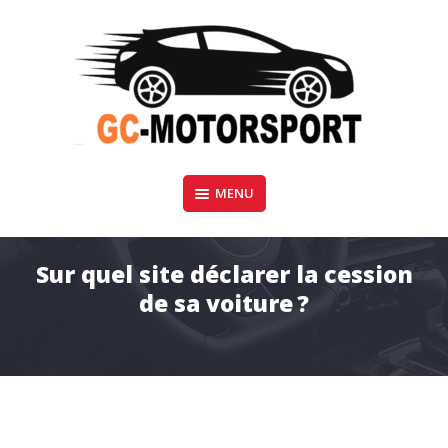
Aller
au
contenu
GC-Motorsport
MENU
BLOG AUTOMOBILE
Sur quel site déclarer la cession
de sa voiture ?