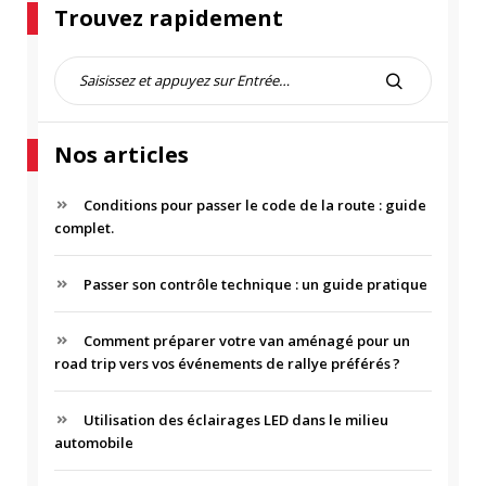
Trouvez rapidement
R
e
R
c
E
h
C
Nos articles
e
H
r
E
c
Conditions pour passer le code de la route : guide
R
h
complet.
C
e
H
p
Passer son contrôle technique : un guide pratique
E
o
R
u
r
Comment préparer votre van aménagé pour un
road trip vers vos événements de rallye préférés ?
:
Utilisation des éclairages LED dans le milieu
automobile