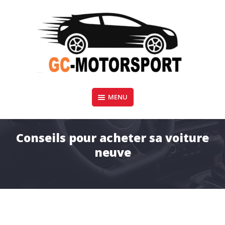
Aller
au
contenu
GC-Motorsport
MENU
BLOG AUTOMOBILE
Conseils pour acheter sa voiture
neuve