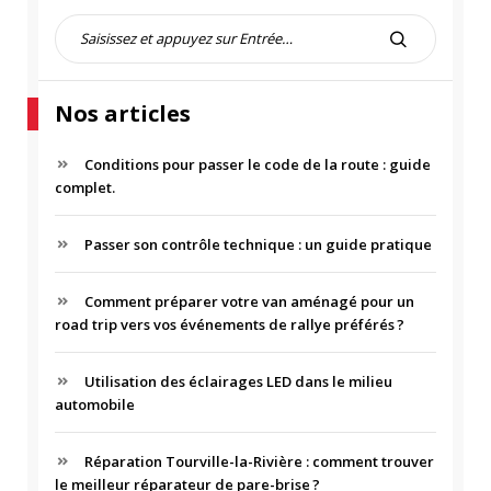
R
e
R
c
E
h
C
Nos articles
e
H
r
E
c
Conditions pour passer le code de la route : guide
R
h
complet.
C
e
H
p
Passer son contrôle technique : un guide pratique
E
o
R
u
r
Comment préparer votre van aménagé pour un
road trip vers vos événements de rallye préférés ?
:
Utilisation des éclairages LED dans le milieu
automobile
Réparation Tourville-la-Rivière : comment trouver
le meilleur réparateur de pare-brise ?