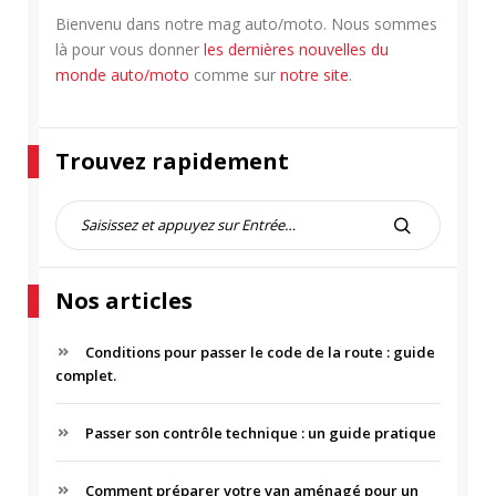
Bienvenu dans notre mag auto/moto. Nous sommes
là pour vous donner
les dernières nouvelles du
monde auto/moto
comme sur
notre site
.
Trouvez rapidement
R
e
R
c
E
h
C
Nos articles
e
H
r
E
c
Conditions pour passer le code de la route : guide
R
h
complet.
C
e
H
p
Passer son contrôle technique : un guide pratique
E
o
R
u
r
Comment préparer votre van aménagé pour un