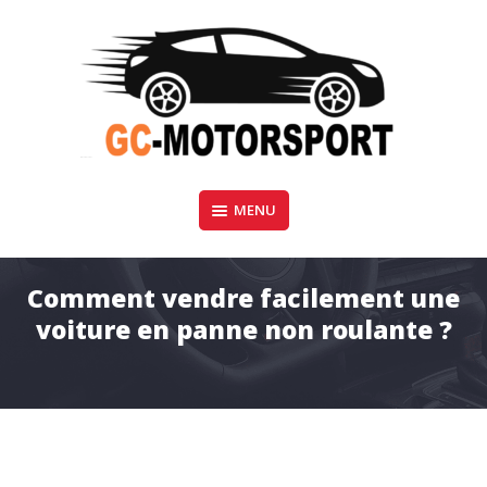
Aller
au
contenu
GC-Motorsport
MENU
BLOG AUTOMOBILE
Comment vendre facilement une
voiture en panne non roulante ?